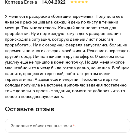
Коптева Елена
14.04.2022
У меня есть раскраска «большие перемены». Получила ее в
январе и раскрашивала каждый день по листу в течении
месяца. Так мне хотелось. Каждый лист новая тема для
проработки. Ну и под каждую тему в день раскрашивания
происходила ситуация, которую данный лист помогал
проработать. Ну и с середины февраля запустились большие
перемены во многих сферах моей жизни. Решение о переезде в
другой город. Личная жизнь и другие сферы. О многом пока
умолчу ещё не пришло в конечно точку. Но для меня многое
масштабно и то к чему была готова давно, но не шла. В общем
начните, процесс интересный, работа с цветом очень
терапевтична. А здесь ещё и энергии. Несколько карт из
колоды получила на встрече, выполняю задания постепенно,
тоже довольно простые задания, помогают добавить что то
новое в повседневную жизнь.
Оставьте отзыв
Заполните обязательные поля
*
.