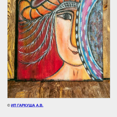
©
ИП ГАРКУША А.В.